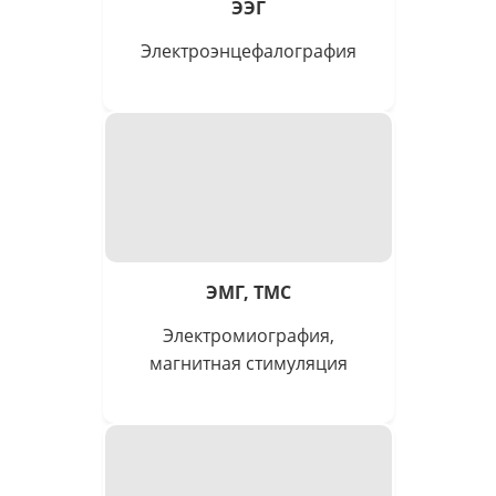
ЭЭГ
Электро­энцефалография
ЭМГ,
ТМС
Электром­иография,
магнитная стимуляция